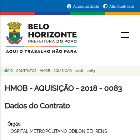
Pular
Portal
Acessibilidade
Alto Contraste
para
da
o
conteúdo
Prefeitura
O
principal
de
Belo
Horizonte
INÍCIO
-
CONTRATOS
-
HMOB - AQUISIÇÃO - 2018 - 0083
Trilha
de
HMOB - AQUISIÇÃO - 2018 - 0083
navegação
Dados do Contrato
Órgão:
HOSPITAL METROPOLITANO ODILON BEHRENS