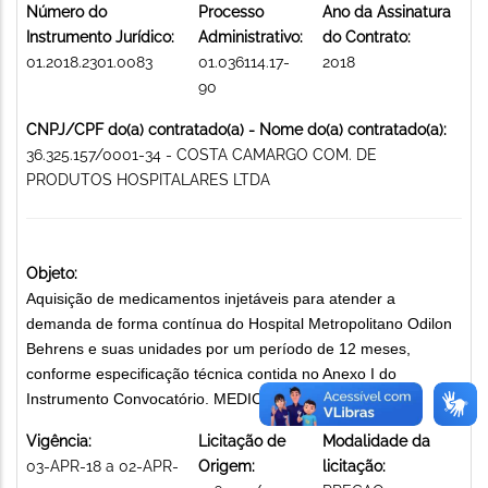
Número do
Processo
Ano da Assinatura
Instrumento Jurídico:
Administrativo:
do Contrato:
01.2018.2301.0083
01.036114.17-
2018
90
CNPJ/CPF do(a) contratado(a) - Nome do(a) contratado(a):
36.325.157/0001-34 - COSTA CAMARGO COM. DE
PRODUTOS HOSPITALARES LTDA
Objeto:
Aquisição de medicamentos injetáveis para atender a
demanda de forma contínua do Hospital Metropolitano Odilon
Behrens e suas unidades por um período de 12 meses,
conforme especificação técnica contida no Anexo I do
Instrumento Convocatório. MEDICAMENTOS
Vigência:
Licitação de
Modalidade da
03-APR-18 a 02-APR-
Origem:
licitação: