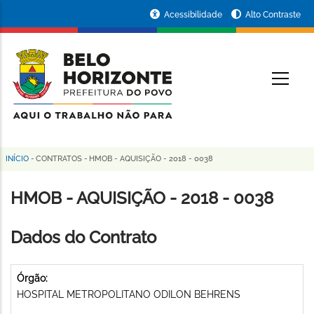
Pular
Portal
Acessibilidade
Alto Contraste
para
da
o
conteúdo
Prefeitura
O
principal
de
Belo
Horizonte
INÍCIO
-
CONTRATOS
-
HMOB - AQUISIÇÃO - 2018 - 0038
Trilha
de
HMOB - AQUISIÇÃO - 2018 - 0038
navegação
Dados do Contrato
Órgão:
HOSPITAL METROPOLITANO ODILON BEHRENS