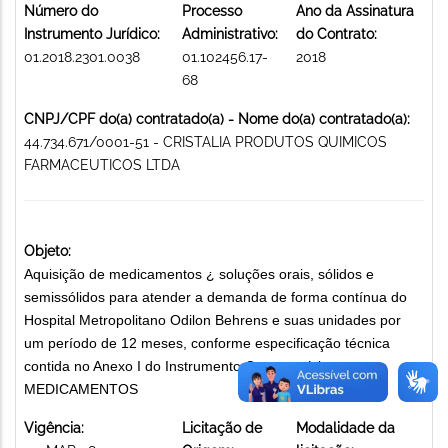
Número do
Processo
Ano da Assinatura
Instrumento Jurídico:
Administrativo:
do Contrato:
01.2018.2301.0038
01.102456.17-
2018
68
CNPJ/CPF do(a) contratado(a) - Nome do(a) contratado(a):
44.734.671/0001-51 - CRISTALIA PRODUTOS QUIMICOS
FARMACEUTICOS LTDA
Objeto:
Aquisição de medicamentos ¿ soluções orais, sólidos e
semissólidos para atender a demanda de forma contínua do
Hospital Metropolitano Odilon Behrens e suas unidades por
um período de 12 meses, conforme especificação técnica
contida no Anexo I do Instrumento Convocatório.
MEDICAMENTOS
Vigência:
Licitação de
Modalidade da