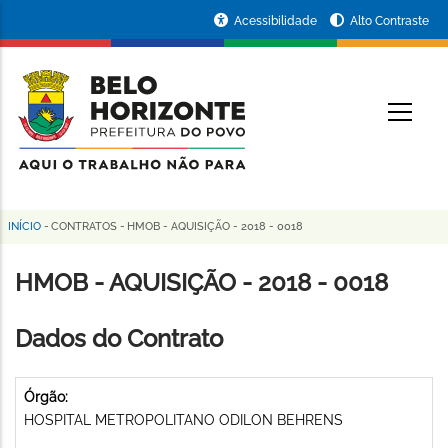
Pular
Portal
Acessibilidade
Alto Contraste
para
da
o
conteúdo
Prefeitura
O
principal
de
Belo
Horizonte
INÍCIO
-
CONTRATOS
-
HMOB - AQUISIÇÃO - 2018 - 0018
Trilha
de
HMOB - AQUISIÇÃO - 2018 - 0018
navegação
Dados do Contrato
Órgão:
HOSPITAL METROPOLITANO ODILON BEHRENS