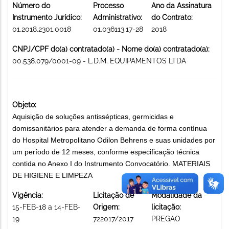
Número do
Processo
Ano da Assinatura
Instrumento Jurídico:
Administrativo:
do Contrato:
01.2018.2301.0018
01.036113.17-28
2018
CNPJ/CPF do(a) contratado(a) - Nome do(a) contratado(a):
00.538.079/0001-09 - L.D.M. EQUIPAMENTOS LTDA
Objeto:
Aquisição de soluções antissépticas, germicidas e
domissanitários para atender a demanda de forma contínua
do Hospital Metropolitano Odilon Behrens e suas unidades por
um período de 12 meses, conforme especificação técnica
contida no Anexo I do Instrumento Convocatório. MATERIAIS
DE HIGIENE E LIMPEZA
Vigência:
Licitação de
Modalidade da
15-FEB-18 a 14-FEB-
Origem:
licitação:
19
722017/2017
PREGAO