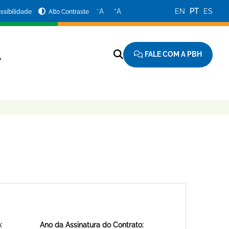
−
+
A
A
EN
PT
ES
ssibilidade
Alto Contraste
FALE COM A PBH
A
:
Ano da Assinatura do Contrato: