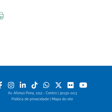
IMPRIMIR
ESTA
PÁGINA
Facebook
Instagram
Linkedin
Tiktok
Whatsapp
X
Flickr
Youtu
Av. Afonso Pena, 1212 - Centro | 30130-003
Política de privacidade
|
Mapa do site