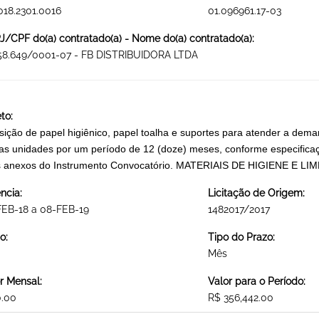
018.2301.0016
01.096961.17-03
/CPF do(a) contratado(a) - Nome do(a) contratado(a):
958.649/0001-07 - FB DISTRIBUIDORA LTDA
to:
sição de papel higiênico, papel toalha e suportes para atender a dem
as unidades por um período de 12 (doze) meses, conforme especificaçã
 anexos do Instrumento Convocatório. MATERIAIS DE HIGIENE E LI
ncia:
Licitação de Origem:
FEB-18 a 08-FEB-19
1482017/2017
o:
Tipo do Prazo:
Mês
r Mensal:
Valor para o Período:
0.00
R$ 356,442.00