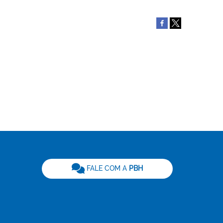
be
FALE COM A
PBH