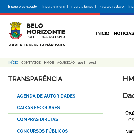
Pular
Ir para o conteúdo |
Ir para o menu |
Ir para a busca |
Ir para o rodapé |
Ir 
para
o
conteúdo
principal
INÍCIO
NOTÍCIAS
INÍCIO
-
CONTRATOS
-
HMOB - AQUISIÇÃO - 2018 - 0016
Trilha
de
HMO
TRANSPARÊNCIA
navegação
Dad
AGENDA DE AUTORIDADES
CAIXAS ESCOLARES
Órg
COMPRAS DIRETAS
HOS
CONCURSOS PÚBLICOS
Núme