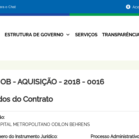
Portal
para o Chat
Ace
da
Prefeitura
ESTRUTURA DE GOVERNO
SERVIÇOS
TRANSPARÊNCI
Navegação
de
Principal
Belo
Horizonte
B - AQUISIÇÃO - 2018 - 0016
os do Contrato
ão:
PITAL METROPOLITANO ODILON BEHRENS
ro do Instrumento Jurídico:
Processo Administrativo