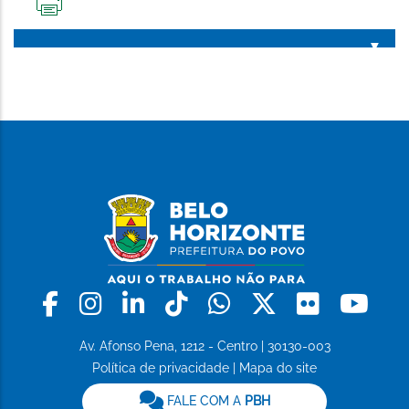
IMPRIMIR
ESTA
PÁGINA
Facebook
Instagram
Linkedin
Tiktok
Whatsapp
X
Flickr
Yo
Av. Afonso Pena, 1212 - Centro | 30130-003
Política de privacidade
|
Mapa do site
FALE COM A
PBH