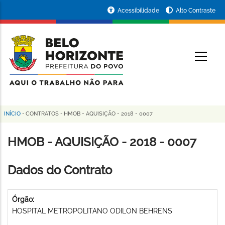
Pular
Portal
Acessibilidade
Alto Contraste
para
da
o
conteúdo
Prefeitura
O
principal
de
Belo
Horizonte
INÍCIO
-
CONTRATOS
-
HMOB - AQUISIÇÃO - 2018 - 0007
Trilha
de
HMOB - AQUISIÇÃO - 2018 - 0007
navegação
Dados do Contrato
Órgão:
HOSPITAL METROPOLITANO ODILON BEHRENS