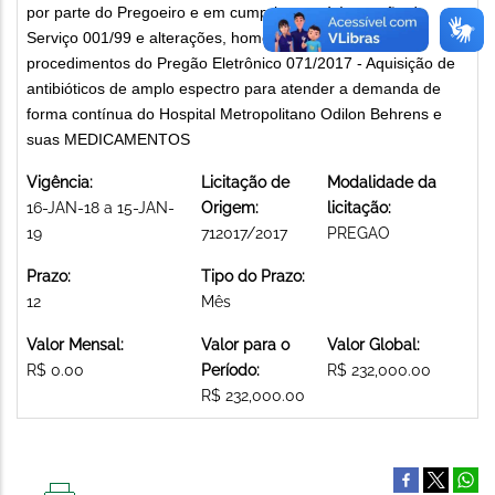
por parte do Pregoeiro e em cumprimento à Instrução de
Serviço 001/99 e alterações, homologa e adjudica os
procedimentos do Pregão Eletrônico 071/2017 - Aquisição de
antibióticos de amplo espectro para atender a demanda de
forma contínua do Hospital Metropolitano Odilon Behrens e
suas MEDICAMENTOS
Vigência:
Licitação de
Modalidade da
16-JAN-18 a 15-JAN-
Origem:
licitação:
19
712017/2017
PREGAO
Prazo:
Tipo do Prazo:
12
Mês
Valor Mensal:
Valor para o
Valor Global:
R$ 0.00
Período:
R$ 232,000.00
R$ 232,000.00