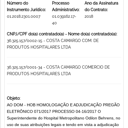
Número do
Processo
Ano da Assinatura
Instrumento Jurídico:
Administrativo:
do Contrato:
01.2018.2301.0007
01.039162.17-
2018
40
CNPJ/CPF do(a) contratado(a) - Nome do(a) contratado(a):
36.325.157/0002-15 - COSTA CAMARGO COM. DE
PRODUTOS HOSPITALARES LTDA
36.325.157/0001-34 - COSTA CAMARGO COMERCIO DE
PRODUTOS HOSPITALARES LTDA
Objeto:
AO DOM - HOB HOMOLOGAÇÃO E ADJUDICAÇÃO PREGÃO
ELETRÔNICO 071/2017 PROCESSO 04-16/2017 O
Superintendente do Hospital Metropolitano Odilon Behrens, no
uso de suas atribuições legais e tendo em vista a adjudicação