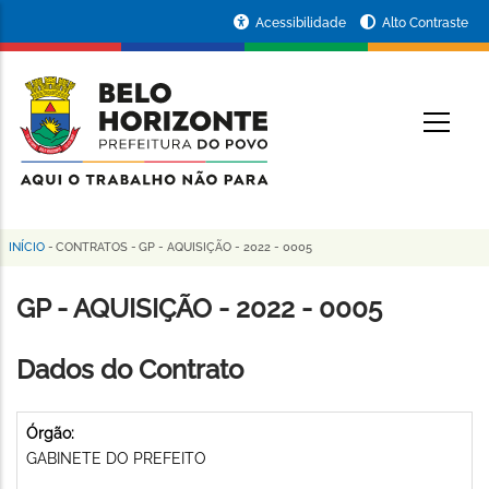
Pular
Portal
Acessibilidade
Alto Contraste
para
da
o
conteúdo
Prefeitura
O
principal
de
Belo
Horizonte
INÍCIO
-
CONTRATOS
-
GP - AQUISIÇÃO - 2022 - 0005
Trilha
de
GP - AQUISIÇÃO - 2022 - 0005
navegação
Dados do Contrato
Órgão:
GABINETE DO PREFEITO