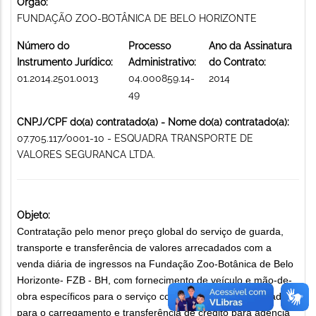
Órgão:
FUNDAÇÃO ZOO-BOTÂNICA DE BELO HORIZONTE
Número do
Processo
Ano da Assinatura
Instrumento Jurídico:
Administrativo:
do Contrato:
01.2014.2501.0013
04.000859.14-
2014
49
CNPJ/CPF do(a) contratado(a) - Nome do(a) contratado(a):
07.705.117/0001-10 - ESQUADRA TRANSPORTE DE
VALORES SEGURANCA LTDA.
Objeto:
Contratação pelo menor preço global do serviço de guarda,
transporte e transferência de valores arrecadados com a
venda diária de ingressos na Fundação Zoo-Botânica de Belo
Horizonte- FZB - BH, com fornecimento de veículo e mão-de-
obra específicos para o serviço contratado, incluindo parada
para o carregamento e transferência de crédito para agência