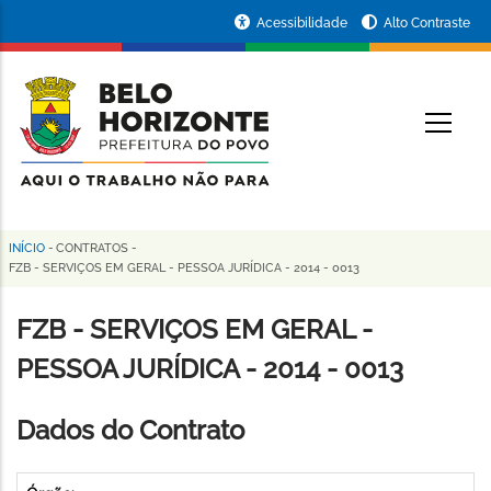
Pular
Portal
Acessibilidade
Alto Contraste
para
da
o
conteúdo
Prefeitura
O
principal
de
Belo
Horizonte
INÍCIO
-
CONTRATOS
-
Trilha
FZB - SERVIÇOS EM GERAL - PESSOA JURÍDICA - 2014 - 0013
de
FZB - SERVIÇOS EM GERAL -
navegação
PESSOA JURÍDICA - 2014 - 0013
Dados do Contrato