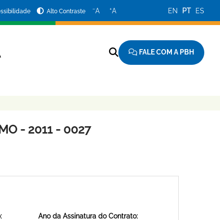
−
+
A
A
EN
PT
ES
ssibilidade
Alto Contraste
FALE COM A PBH
A
O - 2011 - 0027
:
Ano da Assinatura do Contrato: