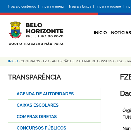
Pular
Ir para o conteúdo |
Ir para o menu |
Ir para a busca |
Ir para o rodapé |
Ir 
para
o
conteúdo
principal
INÍCIO
NOTÍCIAS
INÍCIO
-
CONTRATOS
-
FZB - AQUISIÇÃO DE MATERIAL DE CONSUMO - 2011 - 00
Trilha
de
FZ
TRANSPARÊNCIA
navegação
Dad
AGENDA DE AUTORIDADES
CAIXAS ESCOLARES
Órg
COMPRAS DIRETAS
FUN
CONCURSOS PÚBLICOS
Núme