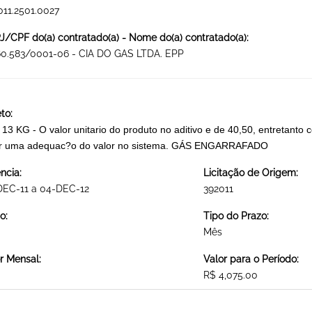
011.2501.0027
/CPF do(a) contratado(a) - Nome do(a) contratado(a):
60.583/0001-06 - CIA DO GAS LTDA. EPP
to:
13 KG - O valor unitario do produto no aditivo e de 40,50, entretanto c
er uma adequac?o do valor no sistema. GÁS ENGARRAFADO
ncia:
Licitação de Origem:
DEC-11 a 04-DEC-12
392011
o:
Tipo do Prazo:
Mês
r Mensal:
Valor para o Período:
R$ 4,075.00