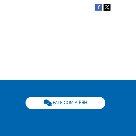
be
FALE COM A
PBH