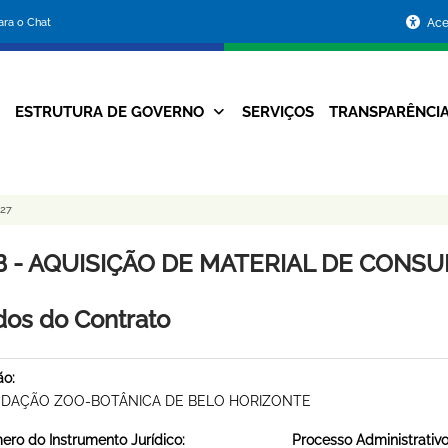
Portal
para o Chat
Ace
da
Prefeitura
ESTRUTURA DE GOVERNO
SERVIÇOS
TRANSPARÊNCI
Navegação
de
Principal
Belo
27
Horizonte
B - AQUISIÇÃO DE MATERIAL DE CONSUM
os do Contrato
ão:
DAÇÃO ZOO-BOTÂNICA DE BELO HORIZONTE
ro do Instrumento Jurídico:
Processo Administrativo