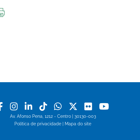
IMPRIMIR
ESTA
PÁGINA
Facebook
Instagram
Linkedin
Tiktok
Whatsapp
X
Flickr
Youtu
Av. Afonso Pena, 1212 - Centro | 30130-003
Política de privacidade
|
Mapa do site