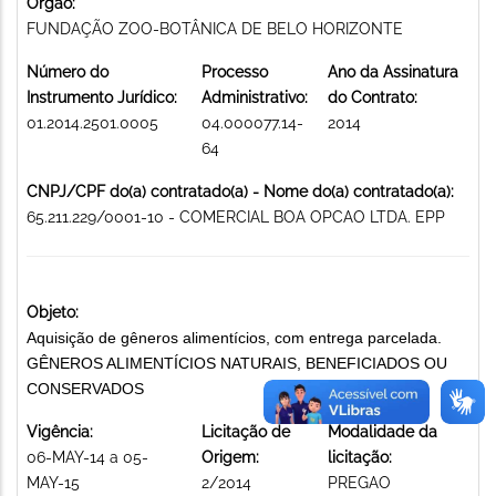
Órgão:
FUNDAÇÃO ZOO-BOTÂNICA DE BELO HORIZONTE
Número do
Processo
Ano da Assinatura
Instrumento Jurídico:
Administrativo:
do Contrato:
01.2014.2501.0005
04.000077.14-
2014
64
CNPJ/CPF do(a) contratado(a) - Nome do(a) contratado(a):
65.211.229/0001-10 - COMERCIAL BOA OPCAO LTDA. EPP
Objeto:
Aquisição de gêneros alimentícios, com entrega parcelada.
GÊNEROS ALIMENTÍCIOS NATURAIS, BENEFICIADOS OU
CONSERVADOS
Vigência:
Licitação de
Modalidade da
06-MAY-14 a 05-
Origem:
licitação:
MAY-15
2/2014
PREGAO