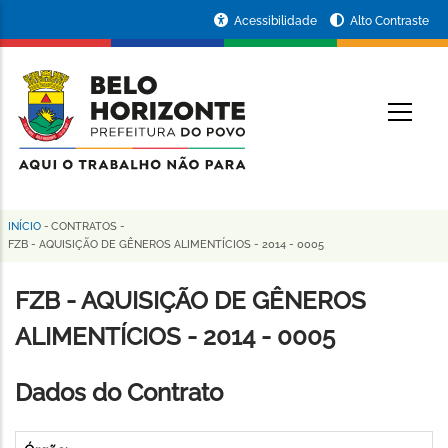
Pular
Portal
Acessibilidade
Alto Contraste
para
da
o
conteúdo
Prefeitura
O
principal
de
Belo
Horizonte
INÍCIO
-
CONTRATOS
-
Trilha
FZB - AQUISIÇÃO DE GÊNEROS ALIMENTÍCIOS - 2014 - 0005
de
FZB - AQUISIÇÃO DE GÊNEROS
navegação
ALIMENTÍCIOS - 2014 - 0005
Dados do Contrato