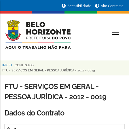
Pular
Portal
Acessibilidade
Alto Contraste
para
da
o
conteúdo
Prefeitura
O
principal
de
Belo
Horizonte
INÍCIO
-
CONTRATOS
-
Trilha
FTU - SERVIÇOS EM GERAL - PESSOA JURÍDICA - 2012 - 0019
de
FTU - SERVIÇOS EM GERAL -
navegação
PESSOA JURÍDICA - 2012 - 0019
Dados do Contrato