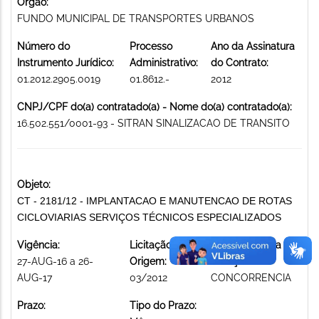
Órgão:
FUNDO MUNICIPAL DE TRANSPORTES URBANOS
Número do
Processo
Ano da Assinatura
Instrumento Jurídico:
Administrativo:
do Contrato:
01.2012.2905.0019
01.8612.-
2012
CNPJ/CPF do(a) contratado(a) - Nome do(a) contratado(a):
16.502.551/0001-93 - SITRAN SINALIZACAO DE TRANSITO
Objeto:
CT - 2181/12 - IMPLANTACAO E MANUTENCAO DE ROTAS
CICLOVIARIAS SERVIÇOS TÉCNICOS ESPECIALIZADOS
Vigência:
Licitação de
Modalidade da
27-AUG-16 a 26-
Origem:
licitação:
AUG-17
03/2012
CONCORRENCIA
Prazo:
Tipo do Prazo: