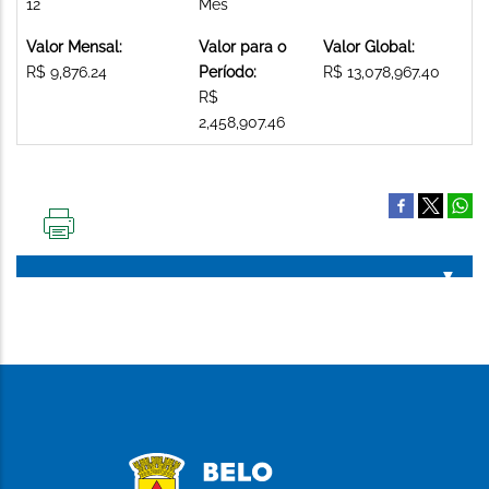
12
Mês
Valor Mensal:
Valor para o
Valor Global:
R$ 9,876.24
Período:
R$ 13,078,967.40
R$
2,458,907.46
IMPRIMIR
ESTA
PÁGINA