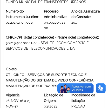
FUNDO MUNICIPAL DE TRANSPORTES URBANOS
Número do
Processo
Ano da Assinatura
Instrumento Jurídico:
Administrativo:
do Contrato:
01.2013.2905.0025
04.001005.13-
2013
08
CNPJ/CPF do(a) contratado(a) - Nome do(a) contratado(a):
58.619.404/0001-48 - SEAL TELECOM COMERCIO E
SERVICOS DE TELECOMUNICACOES LTDA.
Objeto:
CT - GINFO - SERVIÇOS DE SUPORTE TÉCNICO E
MANUTENÇÃO DO SISTEMA DE VIDEO CONFERÊNCIA.
MANUTENÇÃO DE SOFTWARES
Vigência:
Licitação de
Modalidade da
26-NOV-16 a 23-
Origem:
licitação:
NOV-17
0352013
PREGAO