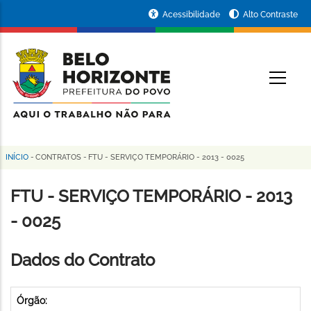
Pular
Portal
Acessibilidade
Alto Contraste
para
da
o
conteúdo
Prefeitura
O
principal
de
Belo
Horizonte
INÍCIO
-
CONTRATOS
-
FTU - SERVIÇO TEMPORÁRIO - 2013 - 0025
Trilha
de
FTU - SERVIÇO TEMPORÁRIO - 2013
navegação
- 0025
Dados do Contrato
Órgão: