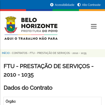
Pular
Portal
Acessibilidade
Alto Contraste
para
da
o
conteúdo
Prefeitura
O
principal
de
Belo
Horizonte
INÍCIO
-
CONTRATOS
-
FTU - PRESTAÇÃO DE SERVIÇOS - 2010 - 1035
Trilha
de
FTU - PRESTAÇÃO DE SERVIÇOS -
navegação
2010 - 1035
Dados do Contrato
Órgão: