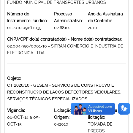
FUNDO MUNICIPAL DE TRANSPORTES URBANOS
Número do
Processo
Ano da Assinatura
Instrumento Jurídico:
Administrativo:
do Contrato:
01.2010.0916.1035
02.6810.-
2010
CNPJ/CPF do(a) contratado(a) - Nome do(a) contratado(a):
02.004.950/0001-10 - SITRAN COMERCIO E INDUSTRIA DE
ELETRONICA LTDA.
Objeto:
CT 2020/10 - GESEM - SERVICOS DE CONSTRUC?O E
RECONSTRUC?O DE LACOS DETECTORES VEICULARES.
SERVIÇOS TÉCNICOS ESPECIALIZADOS
Vigência:
Licitação de
Modalidade da
06-OCT-14 a 05-
Origem:
licitação:
OCT-15
042010
TOMADA DE
PRECOS