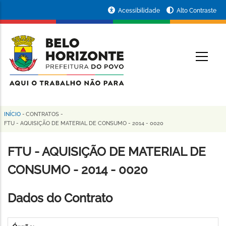
Pular
Portal
Acessibilidade
Alto Contraste
para
da
o
conteúdo
Prefeitura
O
principal
de
Belo
Horizonte
INÍCIO
-
CONTRATOS
-
Trilha
FTU - AQUISIÇÃO DE MATERIAL DE CONSUMO - 2014 - 0020
de
FTU - AQUISIÇÃO DE MATERIAL DE
navegação
CONSUMO - 2014 - 0020
Dados do Contrato