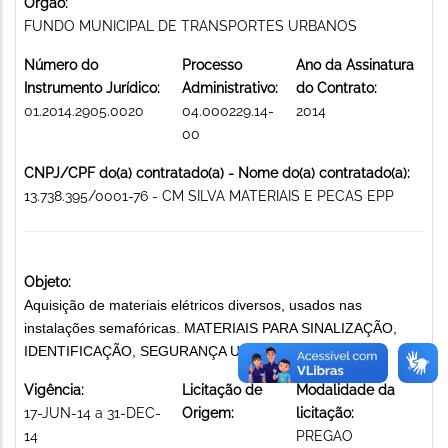
Órgão:
FUNDO MUNICIPAL DE TRANSPORTES URBANOS
Número do
Processo
Ano da Assinatura
Instrumento Jurídico:
Administrativo:
do Contrato:
01.2014.2905.0020
04.000229.14-
2014
00
CNPJ/CPF do(a) contratado(a) - Nome do(a) contratado(a):
13.738.395/0001-76 - CM SILVA MATERIAIS E PECAS EPP
Objeto:
Aquisição de materiais elétricos diversos, usados nas
instalações semafóricas. MATERIAIS PARA SINALIZAÇÃO,
IDENTIFICAÇÃO, SEGURANÇA URBANA E AFINS
Vigência:
Licitação de
Modalidade da
17-JUN-14 a 31-DEC-
Origem:
licitação:
14
PREGAO