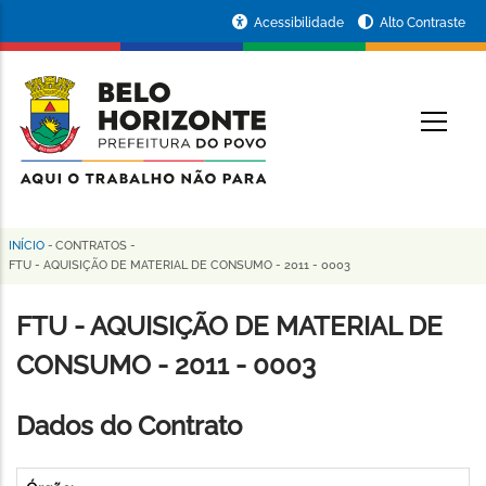
Pular
Portal
Acessibilidade
Alto Contraste
para
da
o
conteúdo
Prefeitura
O
principal
de
Belo
Horizonte
INÍCIO
-
CONTRATOS
-
Trilha
FTU - AQUISIÇÃO DE MATERIAL DE CONSUMO - 2011 - 0003
de
FTU - AQUISIÇÃO DE MATERIAL DE
navegação
CONSUMO - 2011 - 0003
Dados do Contrato