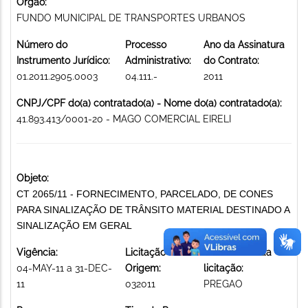
Órgão:
FUNDO MUNICIPAL DE TRANSPORTES URBANOS
Número do
Processo
Ano da Assinatura
Instrumento Jurídico:
Administrativo:
do Contrato:
01.2011.2905.0003
04.111.-
2011
CNPJ/CPF do(a) contratado(a) - Nome do(a) contratado(a):
41.893.413/0001-20 - MAGO COMERCIAL EIRELI
Objeto:
CT 2065/11 - FORNECIMENTO, PARCELADO, DE CONES
PARA SINALIZAÇÃO DE TRÂNSITO MATERIAL DESTINADO A
SINALIZAÇÃO EM GERAL
Vigência:
Licitação de
Modalidade da
04-MAY-11 a 31-DEC-
Origem:
licitação:
11
032011
PREGAO