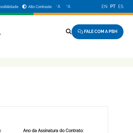
−
+
A
A
EN
PT
ES
ssibilidade
Alto Contraste
FALE COM A PBH
A
:
Ano da Assinatura do Contrato: