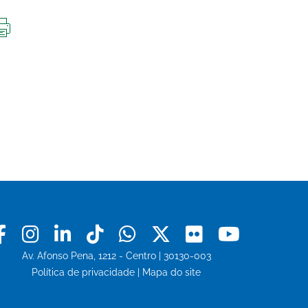
IMPRIMIR
ESTA
PÁGINA
Facebook
Instagram
Linkedin
Tiktok
Whatsapp
X
Flickr
Youtu
Av. Afonso Pena, 1212 - Centro | 30130-003
Política de privacidade
|
Mapa do site