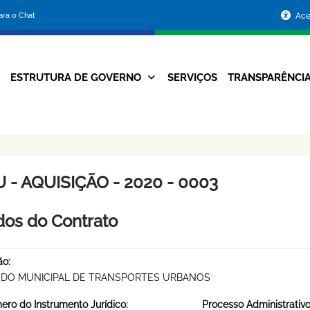
Portal
para o Chat
Ace
da
Prefeitura
ESTRUTURA DE GOVERNO
SERVIÇOS
TRANSPARÊNCI
Navegação
de
Principal
Belo
Horizonte
 - AQUISIÇÃO - 2020 - 0003
os do Contrato
ão:
DO MUNICIPAL DE TRANSPORTES URBANOS
ro do Instrumento Jurídico:
Processo Administrativo