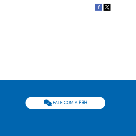
be
FALE COM A
PBH