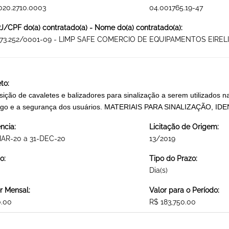
020.2710.0003
04.001765.19-47
/CPF do(a) contratado(a) - Nome do(a) contratado(a):
973.252/0001-09 - LIMP SAFE COMERCIO DE EQUIPAMENTOS EIRELI
to:
sição de cavaletes e balizadores para sinalização a serem utilizados na
fego e a segurança dos usuários. MATERIAIS PARA SINALIZAÇÃO,
ncia:
Licitação de Origem:
MAR-20 a 31-DEC-20
13/2019
o:
Tipo do Prazo:
Dia(s)
r Mensal:
Valor para o Período:
0.00
R$ 183,750.00