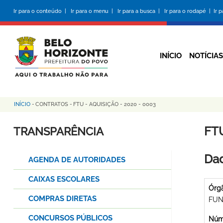
Pular
Ir para o conteúdo |
Ir para o menu |
Ir para a busca |
Ir para o rodapé |
Ir 
para
o
conteúdo
principal
INÍCIO
NOTÍCIAS
INÍCIO
-
CONTRATOS
-
FTU - AQUISIÇÃO - 2020 - 0003
Trilha
de
FTU
TRANSPARÊNCIA
navegação
Dad
AGENDA DE AUTORIDADES
CAIXAS ESCOLARES
Órg
COMPRAS DIRETAS
FUN
CONCURSOS PÚBLICOS
Núme