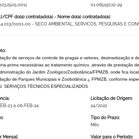
023.2505.0011
01.065197.22-29
/CPF do(a) contratado(a) - Nome do(a) contratado(a):
614.013/0001-00 - SECO AMBIENTAL, SERVICOS, PESQUISAS E C
to:
tação de serviços de controle de pragas e vetores, desinsetização e 
ria-prima necessárias ao tratamento químico, através de prestação de 
dministração do Jardim Zoológico/Zoobotânica/FPMZB, onde fica loc
ação de Parques Municipais e Zoobotânica ¿ FPMZB, conforme especi
tal. SERVIÇOS TÉCNICOS ESPECIALIZADOS
ncia:
Licitação de Origem:
FEB-23 a 06-FEB-24
24/2022
o:
Tipo do Prazo:
Mês
r Mensal:
Valor para o Período: