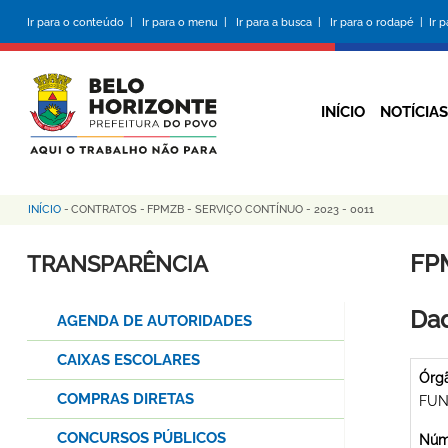
Pular
Ir para o conteúdo |
Ir para o menu |
Ir para a busca |
Ir para o rodapé |
Ir 
para
o
conteúdo
principal
INÍCIO
NOTÍCIAS
INÍCIO
-
CONTRATOS
-
FPMZB - SERVIÇO CONTÍNUO - 2023 - 0011
Trilha
de
FP
TRANSPARÊNCIA
navegação
Dad
AGENDA DE AUTORIDADES
CAIXAS ESCOLARES
Órg
COMPRAS DIRETAS
FUN
CONCURSOS PÚBLICOS
Núme