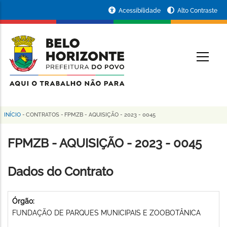
Pular
Portal
Acessibilidade
Alto Contraste
para
da
o
conteúdo
Prefeitura
O
principal
de
Belo
Horizonte
INÍCIO
-
CONTRATOS
-
FPMZB - AQUISIÇÃO - 2023 - 0045
Trilha
de
FPMZB - AQUISIÇÃO - 2023 - 0045
navegação
Dados do Contrato
Órgão:
FUNDAÇÃO DE PARQUES MUNICIPAIS E ZOOBOTÂNICA