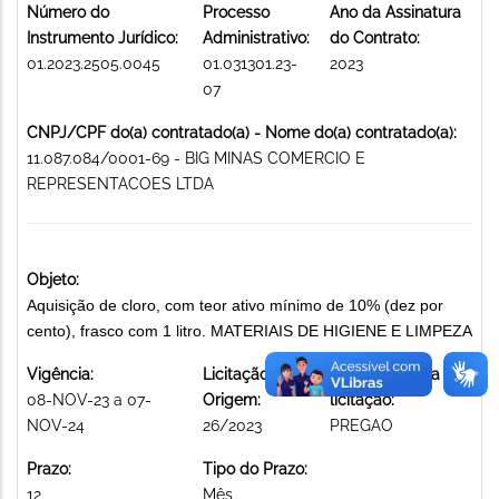
Número do
Processo
Ano da Assinatura
Instrumento Jurídico:
Administrativo:
do Contrato:
01.2023.2505.0045
01.031301.23-
2023
07
CNPJ/CPF do(a) contratado(a) - Nome do(a) contratado(a):
11.087.084/0001-69 - BIG MINAS COMERCIO E
REPRESENTACOES LTDA
Objeto:
Aquisição de cloro, com teor ativo mínimo de 10% (dez por
cento), frasco com 1 litro. MATERIAIS DE HIGIENE E LIMPEZA
Vigência:
Licitação de
Modalidade da
08-NOV-23 a 07-
Origem:
licitação:
NOV-24
26/2023
PREGAO
Prazo:
Tipo do Prazo:
12
Mês