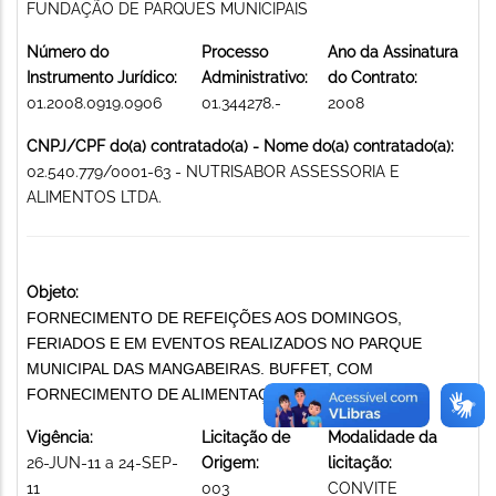
FUNDAÇÃO DE PARQUES MUNICIPAIS
Número do
Processo
Ano da Assinatura
Instrumento Jurídico:
Administrativo:
do Contrato:
01.2008.0919.0906
01.344278.-
2008
CNPJ/CPF do(a) contratado(a) - Nome do(a) contratado(a):
02.540.779/0001-63 - NUTRISABOR ASSESSORIA E
ALIMENTOS LTDA.
Objeto:
FORNECIMENTO DE REFEIÇÕES AOS DOMINGOS,
FERIADOS E EM EVENTOS REALIZADOS NO PARQUE
MUNICIPAL DAS MANGABEIRAS. BUFFET, COM
FORNECIMENTO DE ALIMENTAÇÃO
Vigência:
Licitação de
Modalidade da
26-JUN-11 a 24-SEP-
Origem:
licitação:
11
003
CONVITE