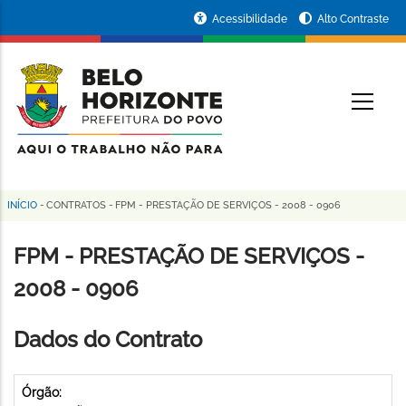
Pular
Portal
Acessibilidade
Alto Contraste
para
da
o
conteúdo
Prefeitura
O
principal
de
Belo
Horizonte
INÍCIO
-
CONTRATOS
-
FPM - PRESTAÇÃO DE SERVIÇOS - 2008 - 0906
Trilha
de
FPM - PRESTAÇÃO DE SERVIÇOS -
navegação
2008 - 0906
Dados do Contrato
Órgão: