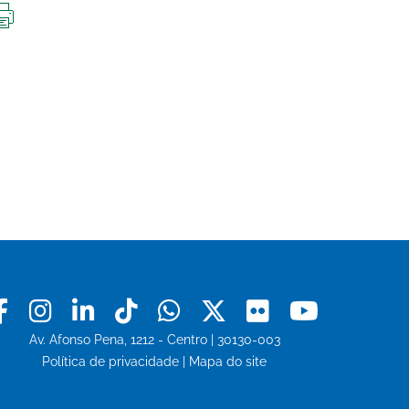
IMPRIMIR
ESTA
PÁGINA
Facebook
Instagram
Linkedin
Tiktok
Whatsapp
X
Flickr
Youtu
Av. Afonso Pena, 1212 - Centro | 30130-003
Política de privacidade
|
Mapa do site