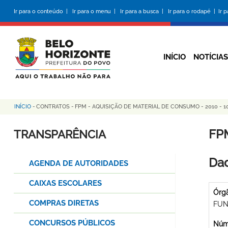
Pular
Ir para o conteúdo |
Ir para o menu |
Ir para a busca |
Ir para o rodapé |
Ir 
para
o
conteúdo
principal
INÍCIO
NOTÍCIAS
INÍCIO
-
CONTRATOS
-
FPM - AQUISIÇÃO DE MATERIAL DE CONSUMO - 2010 - 1
Trilha
de
FP
TRANSPARÊNCIA
navegação
Dad
AGENDA DE AUTORIDADES
CAIXAS ESCOLARES
Órg
COMPRAS DIRETAS
FUN
CONCURSOS PÚBLICOS
Núme