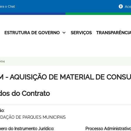
Portal
para o Chat
Ace
da
Prefeitura
ESTRUTURA DE GOVERNO
SERVIÇOS
TRANSPARÊNCI
Navegação
de
Principal
Belo
004
Horizonte
M - AQUISIÇÃO DE MATERIAL DE CONSUM
os do Contrato
ão:
DAÇÃO DE PARQUES MUNICIPAIS
ro do Instrumento Jurídico:
Processo Administrativo