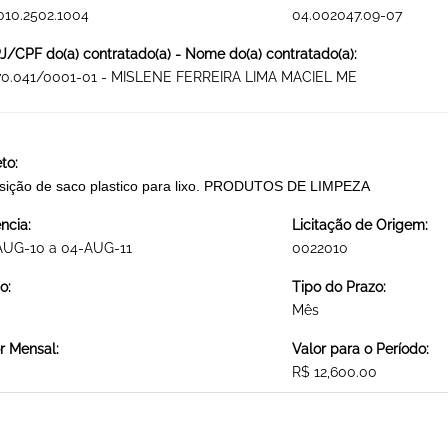
010.2502.1004
04.002047.09-07
/CPF do(a) contratado(a) - Nome do(a) contratado(a):
670.041/0001-01 - MISLENE FERREIRA LIMA MACIEL ME
to:
sição de saco plastico para lixo. PRODUTOS DE LIMPEZA
ncia:
Licitação de Origem:
AUG-10 a 04-AUG-11
0022010
o:
Tipo do Prazo:
Mês
r Mensal:
Valor para o Período:
R$ 12,600.00