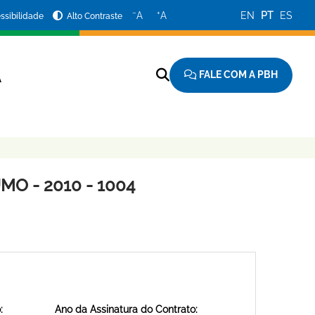
−
+
A
A
EN
PT
ES
ssibilidade
Alto Contraste
FALE COM A PBH
A
O - 2010 - 1004
:
Ano da Assinatura do Contrato: