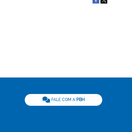
be
FALE COM A
PBH