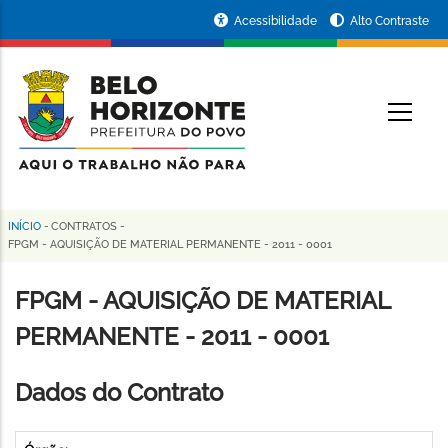
Pular
Portal
Acessibilidade
Alto Contraste
para
da
o
conteúdo
Prefeitura
O
principal
de
Belo
Horizonte
INÍCIO
-
CONTRATOS
-
Trilha
FPGM - AQUISIÇÃO DE MATERIAL PERMANENTE - 2011 - 0001
de
FPGM - AQUISIÇÃO DE MATERIAL
navegação
PERMANENTE - 2011 - 0001
Dados do Contrato