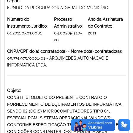
Órgão:
FUNDO DA PROCURADORIA-GERAL DO MUNICÍPIO
Número do
Processo
Ano da Assinatura
Instrumento Jurídico:
Administrativo:
do Contrato:
01.2011.0501.0001
04.002059.10-
2011
20
CNPJ/CPF do(a) contratado(a) - Nome do(a) contratado(a):
05.374.975/0001-01 - ARQUIMEDES AUTOMACAO E
INFORMATICA LTDA.
Objeto:
CONSTITUI OBJETO DO PRESENTE CONTRATO O
FORNECEIMENTO DE EQUIPAMENTOS DE INFORMÁTICA,
SENDO 02 (DOIS) MICROCOMPUTADORES TIPO 04,
ESPECIAL PGM, SISTEMA OPERACIONAL WINDOWS,
CONFORME ESPECIFICAÇÃO TÉCNICA DA PRODABEL E
CONDIÇÕES CONSTANTES DESTE EDITAL E SEUS