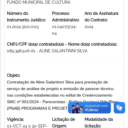
FUNDO MUNICIPAL DE CULTURA
Número do
Processo
Ano da Assinatura
Instrumento Jurídico:
Administrativo:
do Contrato:
01.2024.3101.0113
01.040737.24-
2024
04
CNPJ/CPF do(a) contratado(a) - Nome do(a) contratado(a):
089.398.506-61 - ALINE GALANTINNI SILVA
Objeto:
Contratação de Aline Galantinni Silva para prestação de
serviço de análise de projeto e emissão de parecer técnico,
nas condições estabelecidas no edital de Credenciamento
SMC nº 001/2024 - Pareceristas - Política Nacional Aldir Blanc
(PNAB) PROGRAMAS E PROJETOS CULTURAIS
Vigência:
Licitação de
Modalidade da
01-OCT-24 a 30-SEP-
Origem:
licitação: