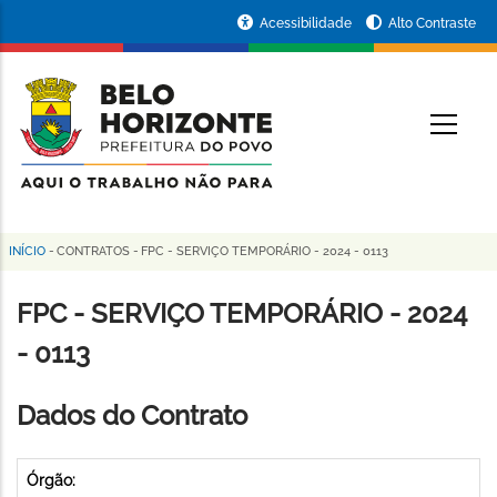
Pular
Portal
Acessibilidade
Alto Contraste
para
da
o
conteúdo
Prefeitura
O
principal
de
Belo
Horizonte
INÍCIO
-
CONTRATOS
-
FPC - SERVIÇO TEMPORÁRIO - 2024 - 0113
Trilha
de
FPC - SERVIÇO TEMPORÁRIO - 2024
navegação
- 0113
Dados do Contrato
Órgão: