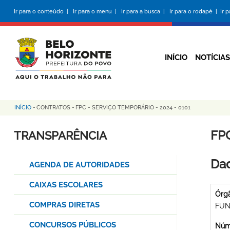
Pular
Ir para o conteúdo |
Ir para o menu |
Ir para a busca |
Ir para o rodapé |
Ir 
para
o
conteúdo
principal
INÍCIO
NOTÍCIAS
INÍCIO
-
CONTRATOS
-
FPC - SERVIÇO TEMPORÁRIO - 2024 - 0101
Trilha
de
FPC
TRANSPARÊNCIA
navegação
Dad
AGENDA DE AUTORIDADES
CAIXAS ESCOLARES
Órg
COMPRAS DIRETAS
FUN
CONCURSOS PÚBLICOS
Núme