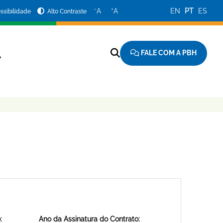
−
+
A
A
EN
PT
ES
ssibilidade
Alto Contraste
FALE COM A PBH
A
:
Ano da Assinatura do Contrato: