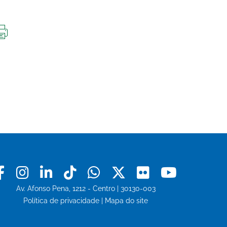
IMPRIMIR
ESTA
PÁGINA
Facebook
Instagram
Linkedin
Tiktok
Whatsapp
X
Flickr
Youtu
Av. Afonso Pena, 1212 - Centro | 30130-003
Política de privacidade
|
Mapa do site