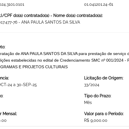
024.3101.0101
01.041201.24-61
/CPF do(a) contratado(a) - Nome do(a) contratado(a):
.017.477-76 - ANA PAULA SANTOS DA SILVA
to:
ratação de ANA PAULA SANTOS DA SILVA para prestação de serviço de 
ições estabelecidas no edital de Credenciamento SMC nº 001/2024 - Par
GRAMAS E PROJETOS CULTURAIS
ncia:
Licitação de Origem:
OCT-24 a 30-SEP-25
33/2024
o:
Tipo do Prazo:
Mês
r Mensal:
Valor para o Período:
0.00
R$ 9,000.00