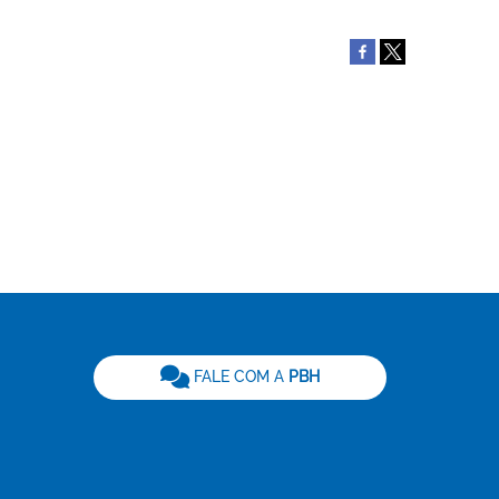
be
FALE COM A
PBH