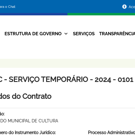
Portal
para o Chat
Ace
da
Prefeitura
ESTRUTURA DE GOVERNO
SERVIÇOS
TRANSPARÊNCI
Navegação
de
Principal
Belo
Horizonte
 - SERVIÇO TEMPORÁRIO - 2024 - 0101
os do Contrato
ão:
DO MUNICIPAL DE CULTURA
ro do Instrumento Jurídico:
Processo Administrativo