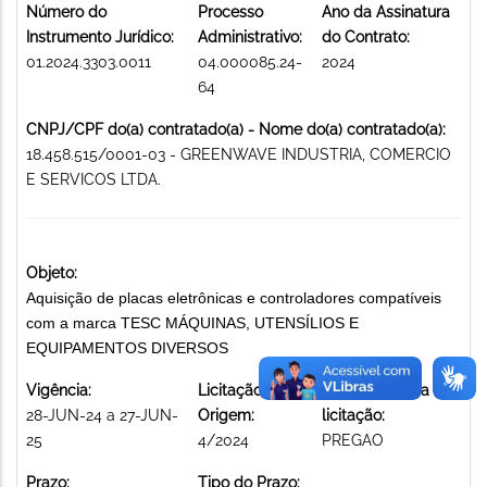
Número do
Processo
Ano da Assinatura
Instrumento Jurídico:
Administrativo:
do Contrato:
01.2024.3303.0011
04.000085.24-
2024
64
CNPJ/CPF do(a) contratado(a) - Nome do(a) contratado(a):
18.458.515/0001-03 - GREENWAVE INDUSTRIA, COMERCIO
E SERVICOS LTDA.
Objeto:
Aquisição de placas eletrônicas e controladores compatíveis
com a marca TESC MÁQUINAS, UTENSÍLIOS E
EQUIPAMENTOS DIVERSOS
Vigência:
Licitação de
Modalidade da
28-JUN-24 a 27-JUN-
Origem:
licitação:
25
4/2024
PREGAO
Prazo:
Tipo do Prazo: