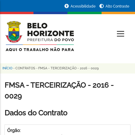
Pular
Portal
Acessibilidade
Alto Contraste
para
da
o
conteúdo
Prefeitura
O
principal
de
Belo
Horizonte
INÍCIO
-
CONTRATOS
-
FMSA - TERCEIRIZAÇÃO - 2016 - 0029
Trilha
de
FMSA - TERCEIRIZAÇÃO - 2016 -
navegação
0029
Dados do Contrato
Órgão: