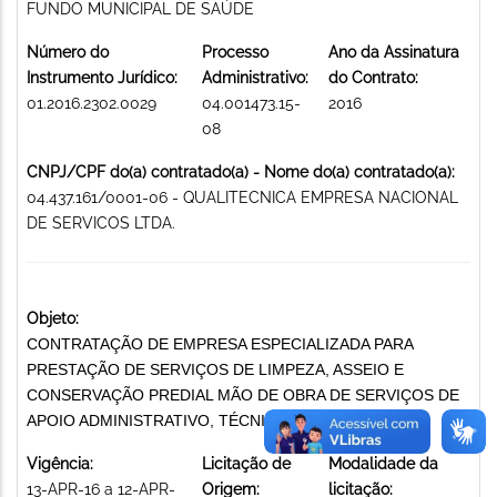
FUNDO MUNICIPAL DE SAÚDE
Número do
Processo
Ano da Assinatura
Instrumento Jurídico:
Administrativo:
do Contrato:
01.2016.2302.0029
04.001473.15-
2016
08
CNPJ/CPF do(a) contratado(a) - Nome do(a) contratado(a):
04.437.161/0001-06 - QUALITECNICA EMPRESA NACIONAL
DE SERVICOS LTDA.
Objeto:
CONTRATAÇÃO DE EMPRESA ESPECIALIZADA PARA
PRESTAÇÃO DE SERVIÇOS DE LIMPEZA, ASSEIO E
CONSERVAÇÃO PREDIAL MÃO DE OBRA DE SERVIÇOS DE
APOIO ADMINISTRATIVO, TÉCNICO E OPERACIONAL
Vigência:
Licitação de
Modalidade da
13-APR-16 a 12-APR-
Origem:
licitação: