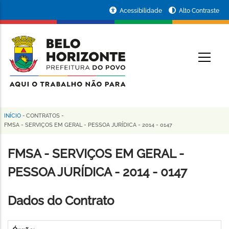
Pular
Portal
Acessibilidade
Alto Contraste
para
da
o
conteúdo
Prefeitura
O
principal
de
Belo
Horizonte
INÍCIO
-
CONTRATOS
-
Trilha
FMSA - SERVIÇOS EM GERAL - PESSOA JURÍDICA - 2014 - 0147
de
FMSA - SERVIÇOS EM GERAL -
navegação
PESSOA JURÍDICA - 2014 - 0147
Dados do Contrato