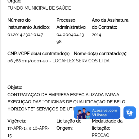
Órgão:
FUNDO MUNICIPAL DE SAÚDE
Número do
Processo
Ano da Assinatura
Instrumento Jurídico:
Administrativo:
do Contrato:
01.2014.2302.0147
04.000404.13-
2014
98
CNPJ/CPF do(a) contratado(a) - Nome do(a) contratado(a):
06.788.019/0001-20 - LOCAFLEX SERVICOS LTDA
Objeto:
CONTRATAÇAO DE EMPRESA ESPECIALIZADA PARA A
EXECUÇAO DAS ''OFICINAS DE QUALIFICAÇAO DE BELO
HORIZONTE'' SERVIÇOS DE UTILIDADE PÚBLICA
Vigência:
Licitação de
Modalidade da
17-APR-14 a 16-APR-
Origem:
licitação:
15
PREGAO