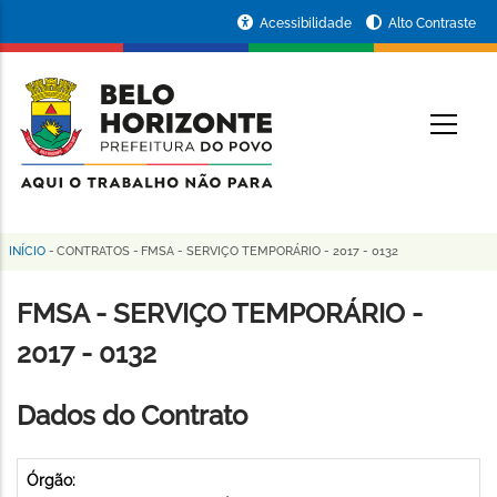
Pular
Portal
Acessibilidade
Alto Contraste
para
da
o
conteúdo
Prefeitura
O
principal
de
Belo
Horizonte
INÍCIO
-
CONTRATOS
-
FMSA - SERVIÇO TEMPORÁRIO - 2017 - 0132
Trilha
de
FMSA - SERVIÇO TEMPORÁRIO -
navegação
2017 - 0132
Dados do Contrato
Órgão: