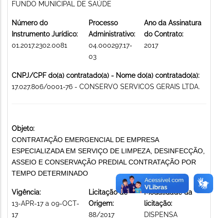
FUNDO MUNICIPAL DE SAÚDE
Número do
Processo
Ano da Assinatura
Instrumento Jurídico:
Administrativo:
do Contrato:
01.2017.2302.0081
04.000297.17-
2017
03
CNPJ/CPF do(a) contratado(a) - Nome do(a) contratado(a):
17.027.806/0001-76 - CONSERVO SERVICOS GERAIS LTDA.
Objeto:
CONTRATAÇÃO EMERGENCIAL DE EMPRESA
ESPECIALIZADA EM SERVIÇO DE LIMPEZA, DESINFECÇÃO,
ASSEIO E CONSERVAÇÃO PREDIAL CONTRATAÇÃO POR
TEMPO DETERMINADO
Vigência:
Licitação de
Modalidade da
13-APR-17 a 09-OCT-
Origem:
licitação:
17
88/2017
DISPENSA