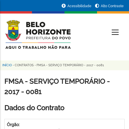
Pular
Portal
Acessibilidade
Alto Contraste
para
da
o
conteúdo
Prefeitura
O
principal
de
Belo
Horizonte
INÍCIO
-
CONTRATOS
-
FMSA - SERVIÇO TEMPORÁRIO - 2017 - 0081
Trilha
de
FMSA - SERVIÇO TEMPORÁRIO -
navegação
2017 - 0081
Dados do Contrato
Órgão: