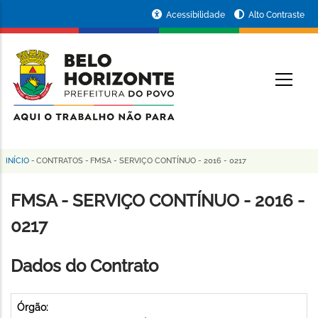
Pular
Portal
Acessibilidade
Alto Contraste
para
da
o
conteúdo
Prefeitura
O
principal
de
Belo
Horizonte
INÍCIO
-
CONTRATOS
-
FMSA - SERVIÇO CONTÍNUO - 2016 - 0217
Trilha
de
FMSA - SERVIÇO CONTÍNUO - 2016 -
navegação
0217
Dados do Contrato
Órgão: