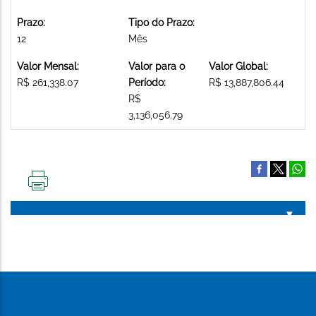
Prazo:
Tipo do Prazo:
12
Mês
Valor Mensal:
Valor para o
Valor Global:
R$ 261,338.07
Período:
R$ 13,887,806.44
R$
3,136,056.79
IMPRIMIR
ESTA
PÁGINA