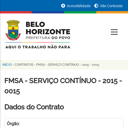
Pular
Portal
Acessibilidade
Alto Contraste
para
da
o
conteúdo
Prefeitura
O
principal
de
Belo
Horizonte
INÍCIO
-
CONTRATOS
-
FMSA - SERVIÇO CONTÍNUO - 2015 - 0015
Trilha
de
FMSA - SERVIÇO CONTÍNUO - 2015 -
navegação
0015
Dados do Contrato
Órgão: