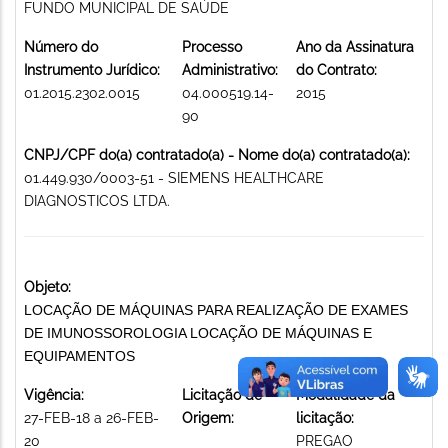
FUNDO MUNICIPAL DE SAÚDE
Número do
Processo
Ano da Assinatura
Instrumento Jurídico:
Administrativo:
do Contrato:
01.2015.2302.0015
04.000519.14-
2015
90
CNPJ/CPF do(a) contratado(a) - Nome do(a) contratado(a):
01.449.930/0003-51 - SIEMENS HEALTHCARE
DIAGNOSTICOS LTDA.
Objeto:
LOCAÇÃO DE MÁQUINAS PARA REALIZAÇÃO DE EXAMES
DE IMUNOSSOROLOGIA LOCAÇÃO DE MÁQUINAS E
EQUIPAMENTOS
Vigência:
Licitação de
Modalidade da
27-FEB-18 a 26-FEB-
Origem:
licitação:
20
PREGAO