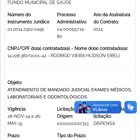
FUNDO MUNICIPAL DE SAÚDE
Número do
Processo
Ano da Assinatura
Instrumento Jurídico:
Administrativo:
do Contrato:
01.2014.2302.0495
04.000557.14-
2014
80
CNPJ/CPF do(a) contratado(a) - Nome do(a) contratado(a):
14.228.387/0001-42 - RODRIGO VIEIRA HUDSON EIRELI
Objeto:
ATENDIMENTO DE MANDADO JUDICIAL EXAMES MÉDICOS,
LABORATORIAIS E ODONTOLÓGICOS
Vigência:
Licitação de
Modalidade da
28-NOV-14 a 26-
Origem:
licitação:
MAY-15
000000000313
DISPENSA
Prazo:
Tipo do Prazo: