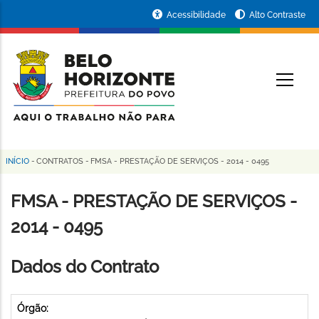
Pular
Portal
Acessibilidade
Alto Contraste
para
da
o
conteúdo
Prefeitura
O
principal
de
Belo
Horizonte
INÍCIO
-
CONTRATOS
-
FMSA - PRESTAÇÃO DE SERVIÇOS - 2014 - 0495
Trilha
de
FMSA - PRESTAÇÃO DE SERVIÇOS -
navegação
2014 - 0495
Dados do Contrato
Órgão: