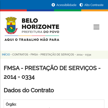
Pular
Portal
Acessibilidade
Alto Contraste
para
da
o
conteúdo
Prefeitura
O
principal
de
Belo
Horizonte
INÍCIO
-
CONTRATOS
-
FMSA - PRESTAÇÃO DE SERVIÇOS - 2014 - 0334
Trilha
de
FMSA - PRESTAÇÃO DE SERVIÇOS -
navegação
2014 - 0334
Dados do Contrato
Órgão: