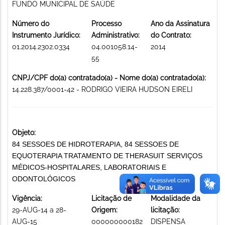
FUNDO MUNICIPAL DE SAÚDE
Número do
Processo
Ano da Assinatura
Instrumento Jurídico:
Administrativo:
do Contrato:
01.2014.2302.0334
04.001058.14-
2014
55
CNPJ/CPF do(a) contratado(a) - Nome do(a) contratado(a):
14.228.387/0001-42 - RODRIGO VIEIRA HUDSON EIRELI
Objeto:
84 SESSOES DE HIDROTERAPIA, 84 SESSOES DE
EQUOTERAPIA TRATAMENTO DE THERASUIT SERVIÇOS
MÉDICOS-HOSPITALARES, LABORATORIAIS E
ODONTOLÓGICOS
Vigência:
Licitação de
Modalidade da
29-AUG-14 a 28-
Origem:
licitação:
AUG-15
000000000182
DISPENSA