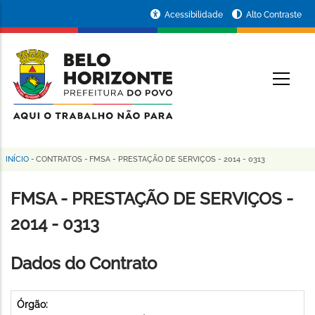
Pular
Portal
Acessibilidade
Alto Contraste
para
da
o
conteúdo
Prefeitura
O
principal
de
Belo
Horizonte
INÍCIO
-
CONTRATOS
-
FMSA - PRESTAÇÃO DE SERVIÇOS - 2014 - 0313
Trilha
de
FMSA - PRESTAÇÃO DE SERVIÇOS -
navegação
2014 - 0313
Dados do Contrato
Órgão: