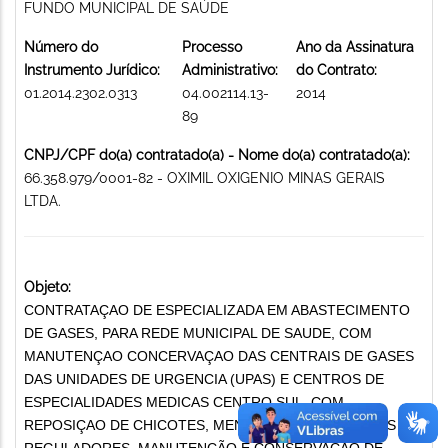
FUNDO MUNICIPAL DE SAÚDE
Número do
Processo
Ano da Assinatura
Instrumento Jurídico:
Administrativo:
do Contrato:
01.2014.2302.0313
04.002114.13-
2014
89
CNPJ/CPF do(a) contratado(a) - Nome do(a) contratado(a):
66.358.979/0001-82 - OXIMIL OXIGENIO MINAS GERAIS
LTDA.
Objeto:
CONTRATAÇAO DE ESPECIALIZADA EM ABASTECIMENTO
DE GASES, PARA REDE MUNICIPAL DE SAUDE, COM
MANUTENÇAO CONCERVAÇAO DAS CENTRAIS DE GASES
DAS UNIDADES DE URGENCIA (UPAS) E CENTROS DE
ESPECIALIDADES MEDICAS CENTRO SUL, COM
REPOSIÇAO DE CHICOTES, MENOMETROS, COLVULAS E
REGULADORES. MANUTENÇÃO E CONSERVAÇÃO DE