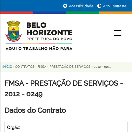
Pular
Portal
Acessibilidade
Alto Contraste
para
da
o
conteúdo
Prefeitura
O
principal
de
Belo
Horizonte
INÍCIO
-
CONTRATOS
-
FMSA - PRESTAÇÃO DE SERVIÇOS - 2012 - 0249
Trilha
de
FMSA - PRESTAÇÃO DE SERVIÇOS -
navegação
2012 - 0249
Dados do Contrato
Órgão: