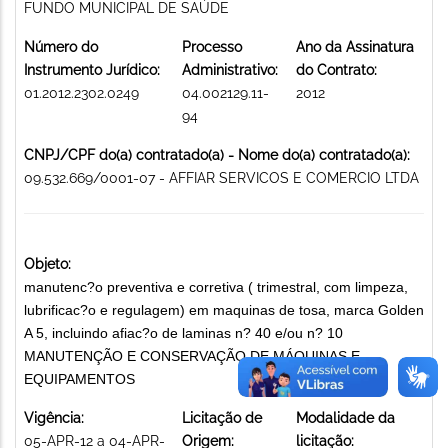
FUNDO MUNICIPAL DE SAÚDE
Número do
Processo
Ano da Assinatura
Instrumento Jurídico:
Administrativo:
do Contrato:
01.2012.2302.0249
04.002129.11-
2012
94
CNPJ/CPF do(a) contratado(a) - Nome do(a) contratado(a):
09.532.669/0001-07 - AFFIAR SERVICOS E COMERCIO LTDA
Objeto:
manutenc?o preventiva e corretiva ( trimestral, com limpeza,
lubrificac?o e regulagem) em maquinas de tosa, marca Golden
A 5, incluindo afiac?o de laminas n? 40 e/ou n? 10
MANUTENÇÃO E CONSERVAÇÃO DE MÁQUINAS E
EQUIPAMENTOS
Vigência:
Licitação de
Modalidade da
05-APR-12 a 04-APR-
Origem:
licitação: