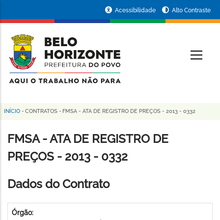
Pular
Portal
Acessibilidade
Alto Contraste
para
da
o
conteúdo
Prefeitura
O
principal
de
Belo
Horizonte
INÍCIO
-
CONTRATOS
-
FMSA - ATA DE REGISTRO DE PREÇOS - 2013 - 0332
Trilha
de
FMSA - ATA DE REGISTRO DE
navegação
PREÇOS - 2013 - 0332
Dados do Contrato
Órgão: