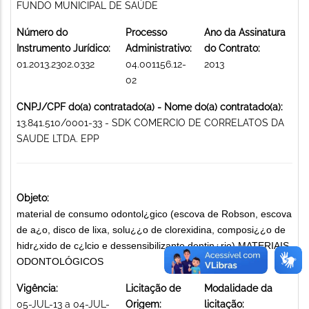
FUNDO MUNICIPAL DE SAÚDE
Número do
Processo
Ano da Assinatura
Instrumento Jurídico:
Administrativo:
do Contrato:
01.2013.2302.0332
04.001156.12-
2013
02
CNPJ/CPF do(a) contratado(a) - Nome do(a) contratado(a):
13.841.510/0001-33 - SDK COMERCIO DE CORRELATOS DA
SAUDE LTDA. EPP
Objeto:
material de consumo odontol¿gico (escova de Robson, escova
de a¿o, disco de lixa, solu¿¿o de clorexidina, composi¿¿o de
hidr¿xido de c¿lcio e dessensibilizante dentin¿rio) MATERIAIS
ODONTOLÓGICOS
Vigência:
Licitação de
Modalidade da
05-JUL-13 a 04-JUL-
Origem:
licitação: