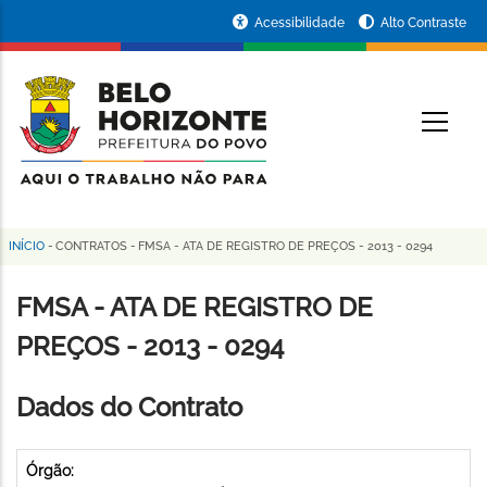
Pular
Portal
Acessibilidade
Alto Contraste
para
da
o
conteúdo
Prefeitura
O
principal
de
Belo
Horizonte
INÍCIO
-
CONTRATOS
-
FMSA - ATA DE REGISTRO DE PREÇOS - 2013 - 0294
Trilha
de
FMSA - ATA DE REGISTRO DE
navegação
PREÇOS - 2013 - 0294
Dados do Contrato
Órgão: