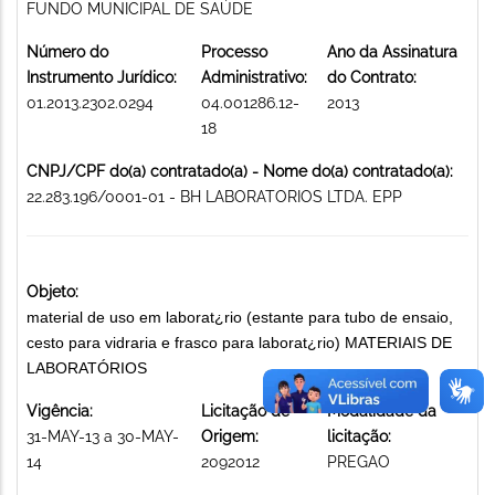
FUNDO MUNICIPAL DE SAÚDE
Número do
Processo
Ano da Assinatura
Instrumento Jurídico:
Administrativo:
do Contrato:
01.2013.2302.0294
04.001286.12-
2013
18
CNPJ/CPF do(a) contratado(a) - Nome do(a) contratado(a):
22.283.196/0001-01 - BH LABORATORIOS LTDA. EPP
Objeto:
material de uso em laborat¿rio (estante para tubo de ensaio,
cesto para vidraria e frasco para laborat¿rio) MATERIAIS DE
LABORATÓRIOS
Vigência:
Licitação de
Modalidade da
31-MAY-13 a 30-MAY-
Origem:
licitação:
14
2092012
PREGAO