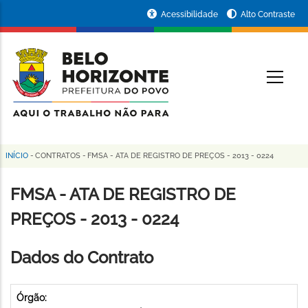
Pular
Portal
Acessibilidade
Alto Contraste
para
da
o
conteúdo
Prefeitura
O
principal
de
Belo
Horizonte
INÍCIO
-
CONTRATOS
-
FMSA - ATA DE REGISTRO DE PREÇOS - 2013 - 0224
Trilha
de
FMSA - ATA DE REGISTRO DE
navegação
PREÇOS - 2013 - 0224
Dados do Contrato
Órgão: