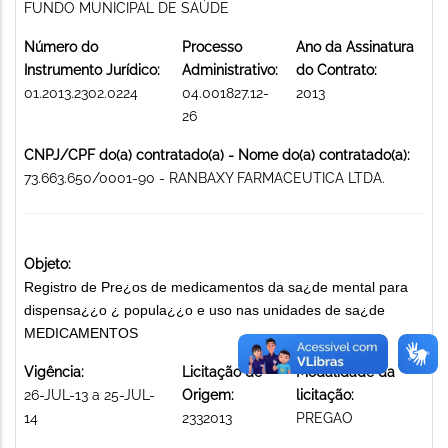
FUNDO MUNICIPAL DE SAÚDE
Número do
Processo
Ano da Assinatura
Instrumento Jurídico:
Administrativo:
do Contrato:
01.2013.2302.0224
04.001827.12-
2013
26
CNPJ/CPF do(a) contratado(a) - Nome do(a) contratado(a):
73.663.650/0001-90 - RANBAXY FARMACEUTICA LTDA.
Objeto:
Registro de Pre¿os de medicamentos da sa¿de mental para
dispensa¿¿o ¿ popula¿¿o e uso nas unidades de sa¿de
MEDICAMENTOS
Vigência:
Licitação de
Modalidade da
26-JUL-13 a 25-JUL-
Origem:
licitação:
14
2332013
PREGAO