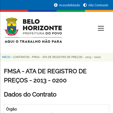
Pular
Portal
Acessibilidade
Alto Contraste
para
da
o
conteúdo
Prefeitura
O
principal
de
Belo
Horizonte
INÍCIO
-
CONTRATOS
-
FMSA - ATA DE REGISTRO DE PREÇOS - 2013 - 0200
Trilha
de
FMSA - ATA DE REGISTRO DE
navegação
PREÇOS - 2013 - 0200
Dados do Contrato
Órgão: