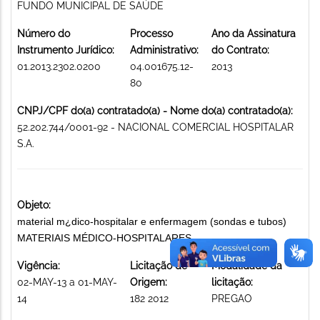
FUNDO MUNICIPAL DE SAÚDE
Número do
Processo
Ano da Assinatura
Instrumento Jurídico:
Administrativo:
do Contrato:
01.2013.2302.0200
04.001675.12-
2013
80
CNPJ/CPF do(a) contratado(a) - Nome do(a) contratado(a):
52.202.744/0001-92 - NACIONAL COMERCIAL HOSPITALAR
S.A.
Objeto:
material m¿dico-hospitalar e enfermagem (sondas e tubos)
MATERIAIS MÉDICO-HOSPITALARES
Vigência:
Licitação de
Modalidade da
02-MAY-13 a 01-MAY-
Origem:
licitação:
14
182 2012
PREGAO