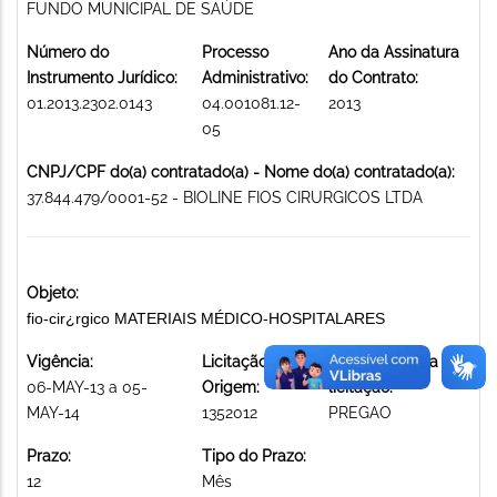
FUNDO MUNICIPAL DE SAÚDE
Número do
Processo
Ano da Assinatura
Instrumento Jurídico:
Administrativo:
do Contrato:
01.2013.2302.0143
04.001081.12-
2013
05
CNPJ/CPF do(a) contratado(a) - Nome do(a) contratado(a):
37.844.479/0001-52 - BIOLINE FIOS CIRURGICOS LTDA
Objeto:
fio-cir¿rgico MATERIAIS MÉDICO-HOSPITALARES
Vigência:
Licitação de
Modalidade da
06-MAY-13 a 05-
Origem:
licitação:
MAY-14
1352012
PREGAO
Prazo:
Tipo do Prazo:
12
Mês