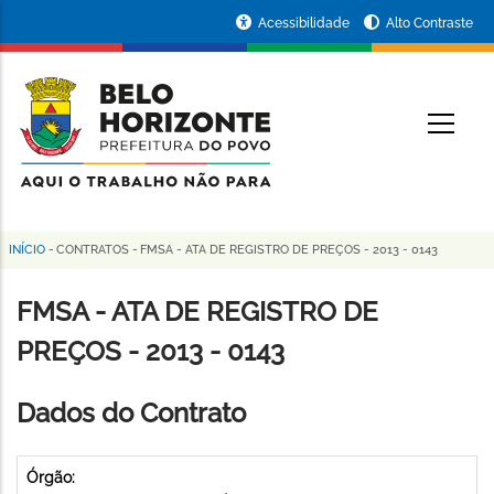
Pular
Portal
Acessibilidade
Alto Contraste
para
da
o
conteúdo
Prefeitura
O
principal
de
Belo
Horizonte
INÍCIO
-
CONTRATOS
-
FMSA - ATA DE REGISTRO DE PREÇOS - 2013 - 0143
Trilha
de
FMSA - ATA DE REGISTRO DE
navegação
PREÇOS - 2013 - 0143
Dados do Contrato
Órgão: