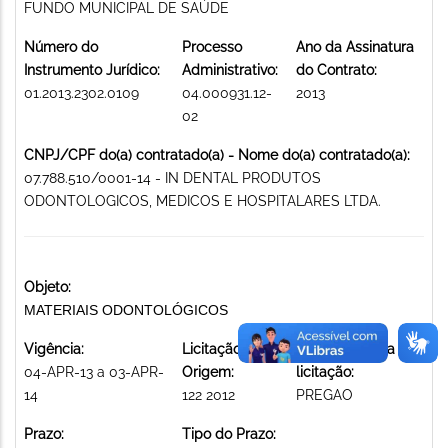
FUNDO MUNICIPAL DE SAÚDE
Número do
Processo
Ano da Assinatura
Instrumento Jurídico:
Administrativo:
do Contrato:
01.2013.2302.0109
04.000931.12-
2013
02
CNPJ/CPF do(a) contratado(a) - Nome do(a) contratado(a):
07.788.510/0001-14 - IN DENTAL PRODUTOS
ODONTOLOGICOS, MEDICOS E HOSPITALARES LTDA.
Objeto:
MATERIAIS ODONTOLÓGICOS
Vigência:
Licitação de
Modalidade da
04-APR-13 a 03-APR-
Origem:
licitação:
14
122 2012
PREGAO
Prazo:
Tipo do Prazo: