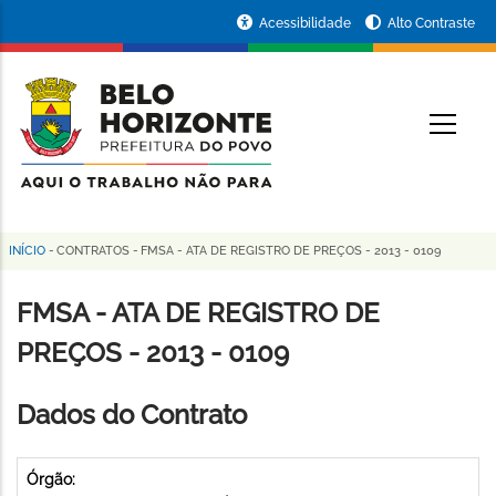
Pular
Portal
Acessibilidade
Alto Contraste
para
da
o
conteúdo
Prefeitura
O
principal
de
Belo
Horizonte
INÍCIO
-
CONTRATOS
-
FMSA - ATA DE REGISTRO DE PREÇOS - 2013 - 0109
Trilha
de
FMSA - ATA DE REGISTRO DE
navegação
PREÇOS - 2013 - 0109
Dados do Contrato
Órgão: