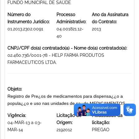
FUNDO MUNICIPAL DE SAÚDE
Número do
Processo
Ano da Assinatura
Instrumento Jurídico:
Administrativo:
do Contrato:
01.2013.2302.0091
04.001821.12-
2013
40
CNPJ/CPF do(a) contratado(a) - Nome do(a) contratado(a):
02.460.736/0001-78 - HELP FARMA PRODUTOS
FARMACEUTICOS LTDA.
Objeto:
Registro de Pre¿os de medicamentos para dispensa¿¿o a
popula¿¿o e uso nas unidades de sa¿de MEDICAMENTOS
Vigência:
Licitação de
Modalidade da
04-MAR-13 a 03-
Origem:
licitação:
MAR-14
2192012
PREGAO