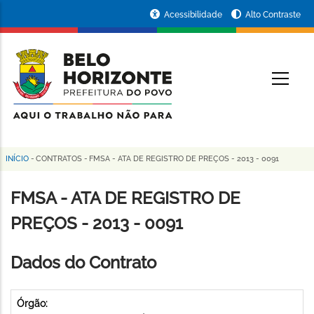
Pular
Portal
Acessibilidade
Alto Contraste
para
da
o
conteúdo
Prefeitura
O
principal
de
Belo
Horizonte
INÍCIO
-
CONTRATOS
-
FMSA - ATA DE REGISTRO DE PREÇOS - 2013 - 0091
Trilha
de
FMSA - ATA DE REGISTRO DE
navegação
PREÇOS - 2013 - 0091
Dados do Contrato
Órgão: