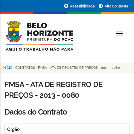
Pular
Portal
Acessibilidade
Alto Contraste
para
da
o
conteúdo
Prefeitura
O
principal
de
Belo
Horizonte
INÍCIO
-
CONTRATOS
-
FMSA - ATA DE REGISTRO DE PREÇOS - 2013 - 0080
Trilha
de
FMSA - ATA DE REGISTRO DE
navegação
PREÇOS - 2013 - 0080
Dados do Contrato
Órgão: