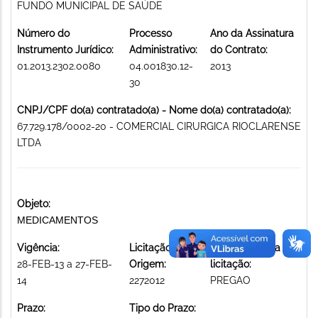
FUNDO MUNICIPAL DE SAÚDE
Número do
Processo
Ano da Assinatura
Instrumento Jurídico:
Administrativo:
do Contrato:
01.2013.2302.0080
04.001830.12-
2013
30
CNPJ/CPF do(a) contratado(a) - Nome do(a) contratado(a):
67.729.178/0002-20 - COMERCIAL CIRURGICA RIOCLARENSE
LTDA
Objeto:
MEDICAMENTOS
Vigência:
Licitação de
Modalidade da
28-FEB-13 a 27-FEB-
Origem:
licitação:
14
2272012
PREGAO
Prazo:
Tipo do Prazo: