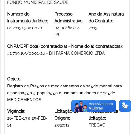
FUNDO MUNICIPAL DE SAÚDE
Número do
Processo
Ano da Assinatura
Instrumento Jurídico:
Administrativo:
do Contrato:
01.2013.2302.0070
04.001827.12-
2013
26
CNPJ/CPF do(a) contratado(a) - Nome do(a) contratado(a):
42.799.163/0001-26 - BH FARMA COMERCIO LTDA
Objeto:
Registro de Pre¿os de medicamentos da sa¿de mental para
dispensa¿¿o ¿ popula¿¿o e uso nas unidades de sa¿de
MEDICAMENTOS
Vigência:
Licitação de
Modalidade da
26-FEB-13 a 25-FEB-
Origem:
licitação:
14
2332012
PREGAO