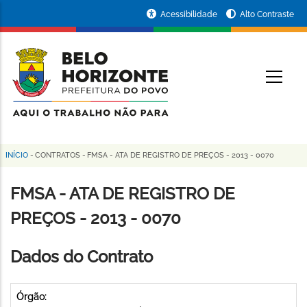
Pular
Portal
Acessibilidade
Alto Contraste
para
da
o
conteúdo
Prefeitura
O
principal
de
Belo
Horizonte
INÍCIO
-
CONTRATOS
-
FMSA - ATA DE REGISTRO DE PREÇOS - 2013 - 0070
Trilha
de
FMSA - ATA DE REGISTRO DE
navegação
PREÇOS - 2013 - 0070
Dados do Contrato
Órgão: