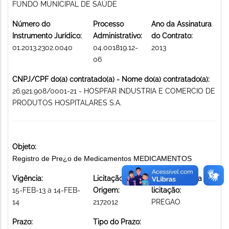
FUNDO MUNICIPAL DE SAÚDE
Número do
Processo
Ano da Assinatura
Instrumento Jurídico:
Administrativo:
do Contrato:
01.2013.2302.0040
04.001819.12-
2013
06
CNPJ/CPF do(a) contratado(a) - Nome do(a) contratado(a):
26.921.908/0001-21 - HOSPFAR INDUSTRIA E COMERCIO DE
PRODUTOS HOSPITALARES S.A.
Objeto:
Registro de Pre¿o de Medicamentos MEDICAMENTOS
Vigência:
Licitação de
Modalidade da
15-FEB-13 a 14-FEB-
Origem:
licitação:
14
2172012
PREGAO
Prazo:
Tipo do Prazo: