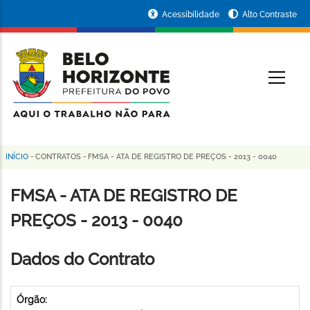
Pular
Portal
Acessibilidade
Alto Contraste
para
da
o
conteúdo
Prefeitura
O
principal
de
Belo
Horizonte
INÍCIO
-
CONTRATOS
-
FMSA - ATA DE REGISTRO DE PREÇOS - 2013 - 0040
Trilha
de
FMSA - ATA DE REGISTRO DE
navegação
PREÇOS - 2013 - 0040
Dados do Contrato
Órgão: