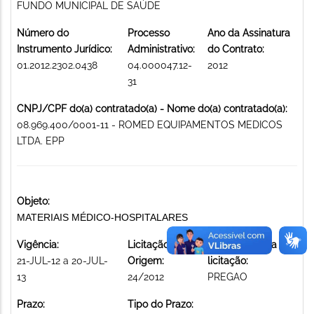
FUNDO MUNICIPAL DE SAÚDE
Número do
Processo
Ano da Assinatura
Instrumento Jurídico:
Administrativo:
do Contrato:
01.2012.2302.0438
04.000047.12-
2012
31
CNPJ/CPF do(a) contratado(a) - Nome do(a) contratado(a):
08.969.400/0001-11 - ROMED EQUIPAMENTOS MEDICOS
LTDA. EPP
Objeto:
MATERIAIS MÉDICO-HOSPITALARES
Vigência:
Licitação de
Modalidade da
21-JUL-12 a 20-JUL-
Origem:
licitação:
13
24/2012
PREGAO
Prazo:
Tipo do Prazo: