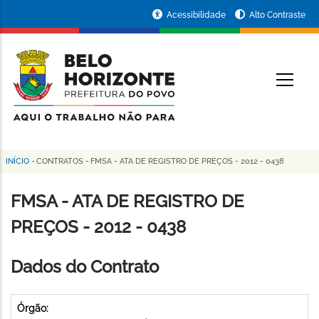
Pular
Portal
Acessibilidade
Alto Contraste
para
da
o
conteúdo
Prefeitura
O
principal
de
Belo
Horizonte
INÍCIO
-
CONTRATOS
-
FMSA - ATA DE REGISTRO DE PREÇOS - 2012 - 0438
Trilha
de
FMSA - ATA DE REGISTRO DE
navegação
PREÇOS - 2012 - 0438
Dados do Contrato
Órgão: