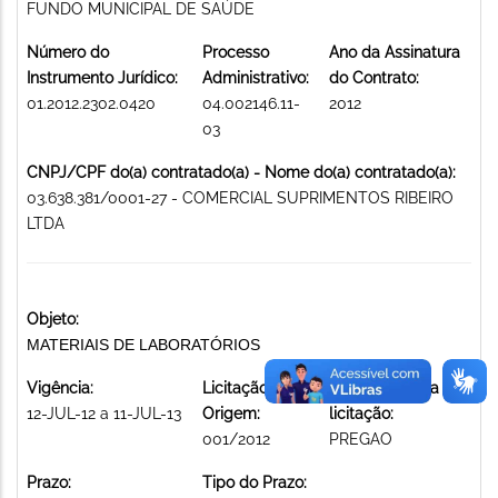
FUNDO MUNICIPAL DE SAÚDE
Número do
Processo
Ano da Assinatura
Instrumento Jurídico:
Administrativo:
do Contrato:
01.2012.2302.0420
04.002146.11-
2012
03
CNPJ/CPF do(a) contratado(a) - Nome do(a) contratado(a):
03.638.381/0001-27 - COMERCIAL SUPRIMENTOS RIBEIRO
LTDA
Objeto:
MATERIAIS DE LABORATÓRIOS
Vigência:
Licitação de
Modalidade da
12-JUL-12 a 11-JUL-13
Origem:
licitação:
001/2012
PREGAO
Prazo:
Tipo do Prazo: