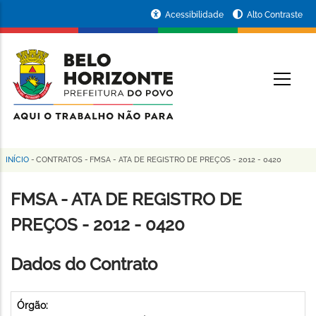
Pular
Portal
Acessibilidade
Alto Contraste
para
da
o
conteúdo
Prefeitura
O
principal
de
Belo
Horizonte
INÍCIO
-
CONTRATOS
-
FMSA - ATA DE REGISTRO DE PREÇOS - 2012 - 0420
Trilha
de
FMSA - ATA DE REGISTRO DE
navegação
PREÇOS - 2012 - 0420
Dados do Contrato
Órgão: