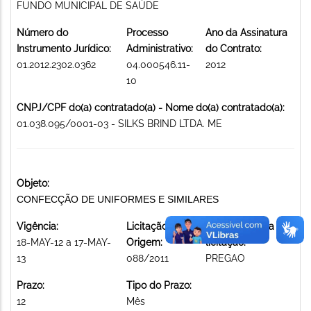
FUNDO MUNICIPAL DE SAÚDE
Número do
Processo
Ano da Assinatura
Instrumento Jurídico:
Administrativo:
do Contrato:
01.2012.2302.0362
04.000546.11-
2012
10
CNPJ/CPF do(a) contratado(a) - Nome do(a) contratado(a):
01.038.095/0001-03 - SILKS BRIND LTDA. ME
Objeto:
CONFECÇÃO DE UNIFORMES E SIMILARES
Vigência:
Licitação de
Modalidade da
18-MAY-12 a 17-MAY-
Origem:
licitação:
13
088/2011
PREGAO
Prazo:
Tipo do Prazo:
12
Mês