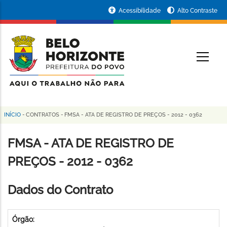
Pular
Portal
Acessibilidade
Alto Contraste
para
da
o
conteúdo
Prefeitura
O
principal
de
Belo
Horizonte
INÍCIO
-
CONTRATOS
-
FMSA - ATA DE REGISTRO DE PREÇOS - 2012 - 0362
Trilha
de
FMSA - ATA DE REGISTRO DE
navegação
PREÇOS - 2012 - 0362
Dados do Contrato
Órgão: