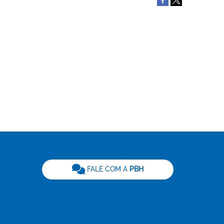
be
FALE COM A
PBH