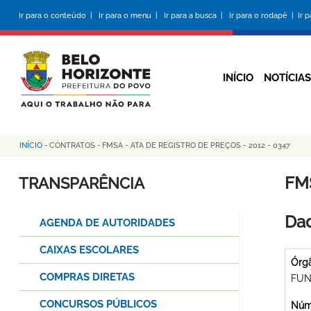
Pular
Ir para o conteúdo |
Ir para o menu |
Ir para a busca |
Ir para o rodapé |
Ir 
para
o
conteúdo
principal
INÍCIO
NOTÍCIAS
INÍCIO
-
CONTRATOS
-
FMSA - ATA DE REGISTRO DE PREÇOS - 2012 - 0347
Trilha
de
FMS
TRANSPARÊNCIA
navegação
Dad
AGENDA DE AUTORIDADES
CAIXAS ESCOLARES
Órg
COMPRAS DIRETAS
FUN
CONCURSOS PÚBLICOS
Núme