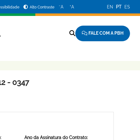
−
+
A
A
EN
PT
ES
ssibilidade
Alto Contraste
FALE COM A PBH
A
2 - 0347
:
Ano da Assinatura do Contrato: