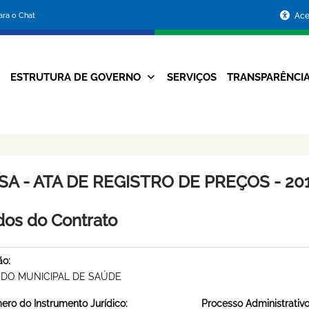
Portal
para o Chat
Ace
da
Prefeitura
ESTRUTURA DE GOVERNO
SERVIÇOS
TRANSPARÊNCI
Navegação
de
Principal
Belo
Horizonte
A - ATA DE REGISTRO DE PREÇOS - 201
os do Contrato
ão:
DO MUNICIPAL DE SAÚDE
ro do Instrumento Jurídico:
Processo Administrativo