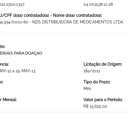
012.2302.0347
04.001538.11-28
/CPF do(a) contratado(a) - Nome do(a) contratado(a):
034.934/0001-60 - NDS DISTRIBUIDORA DE MEDICAMENTOS LTDA
to:
ERIAIS PARA DOAÇAO
ncia:
Licitação de Origem:
AY-12 a 25-MAY-13
184/2011
o:
Tipo do Prazo:
Mês
r Mensal:
Valor para o Período:
R$ 15,625.00