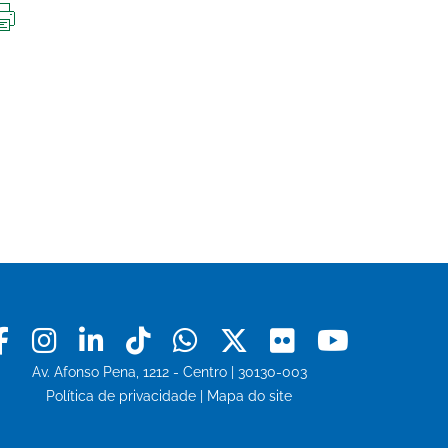
IMPRIMIR
ESTA
PÁGINA
Facebook
Instagram
Linkedin
Tiktok
Whatsapp
X
Flickr
Youtu
Av. Afonso Pena, 1212 - Centro | 30130-003
Política de privacidade
|
Mapa do site