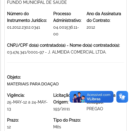
FUNDO MUNICIPAL DE SAÚDE
Número do
Processo
Ano da Assinatura
Instrumento Jurídico:
Administrativo:
do Contrato:
01.2012.2302.0341
04.001536.11-
2012
00
CNPJ/CPF do(a) contratado(a) - Nome do(a) contratado(a):
03.474.341/0001-97 - J. ALMEIDA COMERCIAL LTDA.
Objeto:
MATERIAIS PARA DOAÇAO
Vigência:
Licitação de
Modalidade da
25-MAY-12 a 24-MAY-
Origem:
licitação:
13
193/2011
PREGAO
Prazo:
Tipo do Prazo:
12
Mês