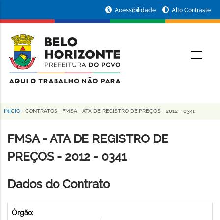
Pular
Portal
Acessibilidade
Alto Contraste
para
da
o
conteúdo
Prefeitura
O
principal
de
Belo
Horizonte
INÍCIO
-
CONTRATOS
-
FMSA - ATA DE REGISTRO DE PREÇOS - 2012 - 0341
Trilha
de
FMSA - ATA DE REGISTRO DE
navegação
PREÇOS - 2012 - 0341
Dados do Contrato
Órgão: