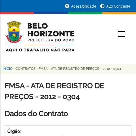
Pular
Portal
Acessibilidade
Alto Contraste
para
da
o
conteúdo
Prefeitura
O
principal
de
Belo
Horizonte
INÍCIO
-
CONTRATOS
-
FMSA - ATA DE REGISTRO DE PREÇOS - 2012 - 0304
Trilha
de
FMSA - ATA DE REGISTRO DE
navegação
PREÇOS - 2012 - 0304
Dados do Contrato
Órgão: