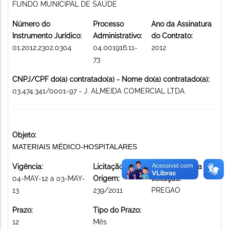
FUNDO MUNICIPAL DE SAÚDE
Número do
Processo
Ano da Assinatura
Instrumento Jurídico:
Administrativo:
do Contrato:
01.2012.2302.0304
04.001916.11-
2012
73
CNPJ/CPF do(a) contratado(a) - Nome do(a) contratado(a):
03.474.341/0001-97 - J. ALMEIDA COMERCIAL LTDA.
Objeto:
MATERIAIS MÉDICO-HOSPITALARES
Vigência:
Licitação de
Modalidade da
04-MAY-12 a 03-MAY-
Origem:
licitação:
13
239/2011
PREGAO
Prazo:
Tipo do Prazo:
12
Mês