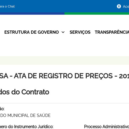
Portal
para o Chat
Ace
da
Prefeitura
ESTRUTURA DE GOVERNO
SERVIÇOS
TRANSPARÊNCI
Navegação
de
Principal
Belo
Horizonte
A - ATA DE REGISTRO DE PREÇOS - 201
os do Contrato
ão:
DO MUNICIPAL DE SAÚDE
ro do Instrumento Jurídico:
Processo Administrativo